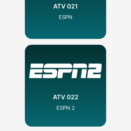
Deportes
ATV 021
Walt Disney
SEÑAL HD
ESPN
MÁS INFO
Codificado
Deportes
DISNEY
ATV 022
SEÑAL HD
ESPN 2