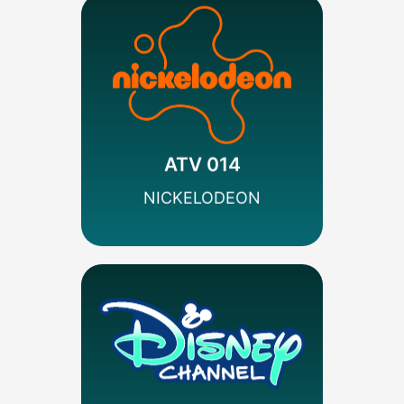
MÁS INFO
Codificado
Infantil/Juvenil
Viacom
ATV 014
SEÑAL HD
NICKELODEON
MÁS INFO
Codificado
Infantil/Juvenil