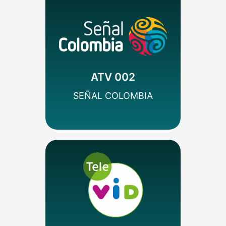
MÁS INFO
Nacional
Variedades
Colombia
ATV 002
SEÑAL HD
SEÑAL COLOMBIA
MÁS INFO
Incidental
Religioso
Colombia