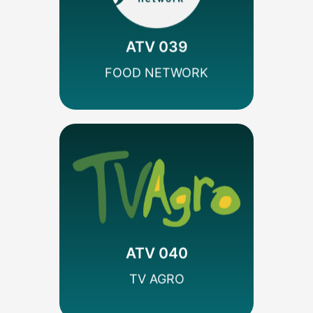
Codificado
Estilo de Vida
Discovery
ATV 039
SEÑAL SD
FOOD NETWORK
MÁS INFO
Codificado
Temático
Global Media
ATV 040
SEÑAL HD
TV AGRO