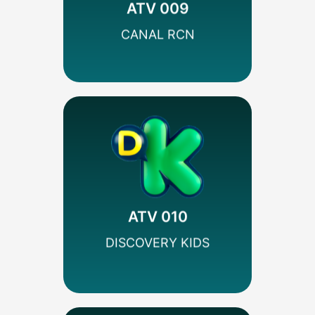
Colombia
ATV 009
SEÑAL HD
CANAL RCN
MÁS INFO
Codificado
Infantil
ATV 010
Discovery
SEÑAL SD
DISCOVERY KIDS