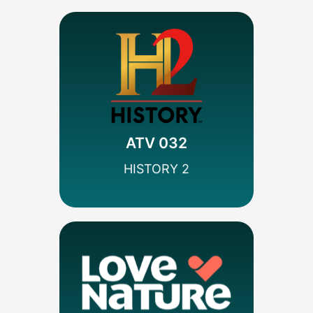
MÁS INFO
Codificado
Documental
A&E Networks
ATV 032
SEÑAL HD
HISTORY 2
MÁS INFO