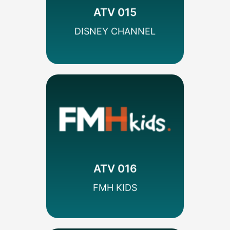
Walt Disney
ATV 015
SEÑAL HD
DISNEY CHANNEL
MÁS INFO
Codificado
Infantil/Juvenil
FMH Media
ATV 016
SEÑAL HD
FMH KIDS