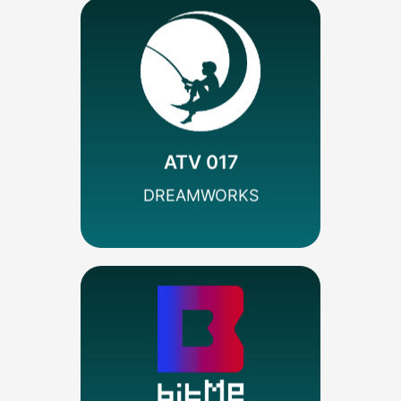
MÁS INFO
Codificado
Infantil/Juvenil
NBCUniversal
ATV 017
SEÑAL HD
DREAMWORKS
MÁS INFO
Codificado