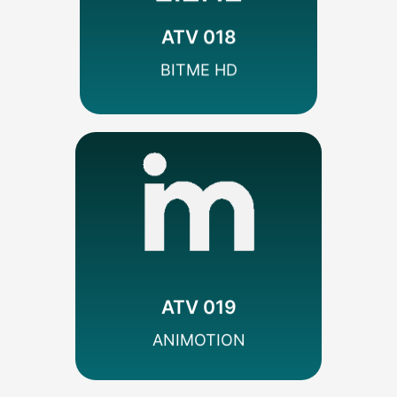
Infantil/Juvenil
Televisa
ATV 018
SEÑAL HD
BITME HD
MÁS INFO
Codificado
Infantil/Juvenil
FMH Media
ATV 019
SEÑAL HD
ANIMOTION