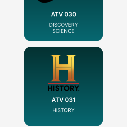
Documental
Warner Bros.
ATV 030
SEÑAL SD
DISCOVERY
SCIENCE
MÁS INFO
Codificado
Documental
A&E Networks
ATV 031
SEÑAL HD
HISTORY