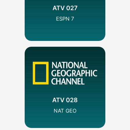
Deportes
ATV 027
DISNEY
ESPN 7
SEÑAL HD
MÁS INFO
Codificado
Documental
Walt Disney
ATV 028
SEÑAL HD
NAT GEO