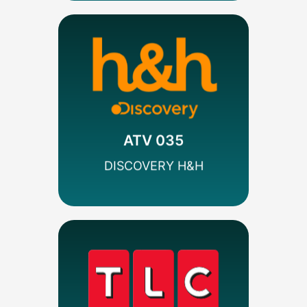
MÁS INFO
Codificado
Estilo de Vida
Discovery
ATV 035
SEÑAL SD
DISCOVERY H&H
MÁS INFO