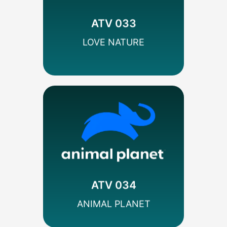
Codificado
Documental
Blue Ant Media
ATV 033
SEÑAL HD
LOVE NATURE
MÁS INFO
Codificado
Documental
Discovery
ATV 034
SEÑAL SD
ANIMAL PLANET