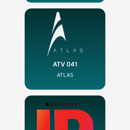
MÁS INFO
Codificado
Documental
FMH Broadcast
ATV 041
SEÑAL HD
ATLAS
MÁS INFO