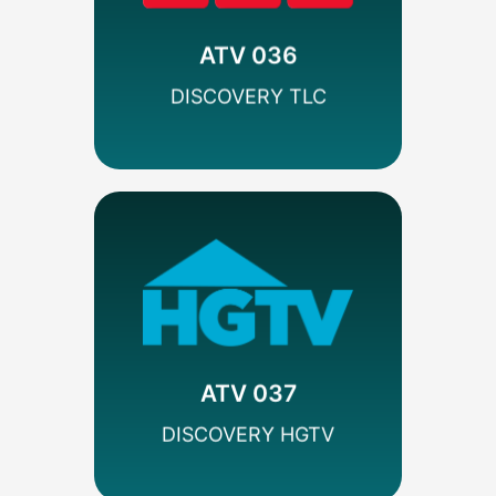
Codificado
Estilo de Vida
Discovery
ATV 036
SEÑAL SD
DISCOVERY TLC
MÁS INFO
Codificado
Estilo de Vida
Discovery
ATV 037
SEÑAL SD
DISCOVERY HGTV