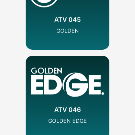
Codificado
Películas/Series
Televisa
ATV 045
SEÑAL HD
GOLDEN
MÁS INFO
Codificado
Películas/Series
Televisa
ATV 046
SEÑAL HD
GOLDEN EDGE