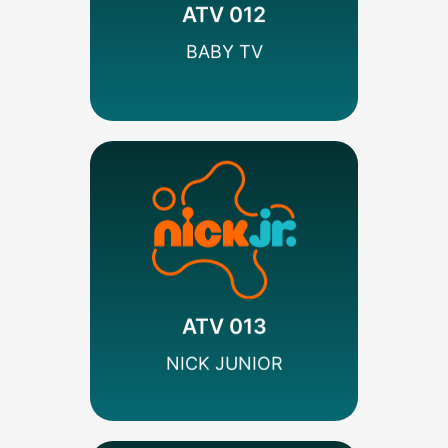
Walt Disney
ATV 012
SEÑAL SD
BABY TV
MÁS INFO
Codificado
Infantil
Viacom
ATV 013
SEÑAL HD
NICK JUNIOR