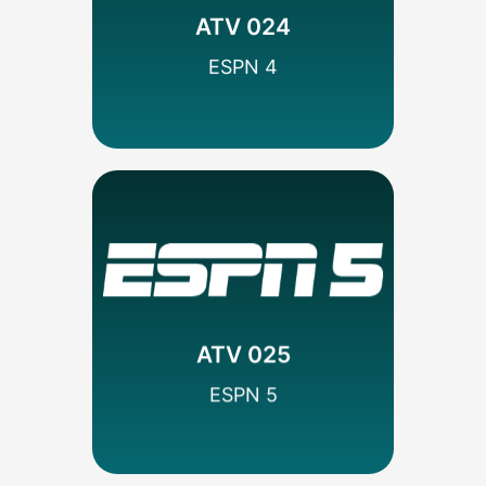
Deportes
ATV 024
DISNEY
ESPN 4
SEÑAL HD
MÁS INFO
Codificado
Deportes
ATV 025
DISNEY
SEÑAL HD
ESPN 5