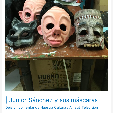
| Junior Sánchez y sus máscaras
Deja un comentario
/
Nuestra Cultura
/
Amagá Televisión