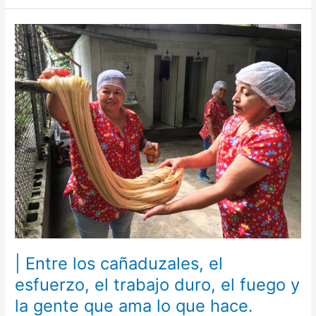
|
Entre
los
cañaduzales,
el
esfuerzo,
el
trabajo
duro,
el
fuego
y
la
gente
que
| Entre los cañaduzales, el
ama
lo
esfuerzo, el trabajo duro, el fuego y
que
la gente que ama lo que hace.
hace.